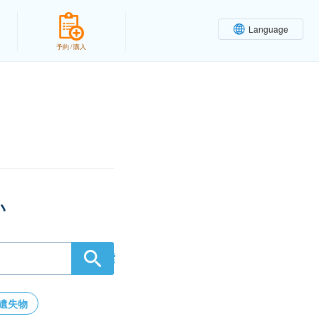
Language
予約 / 購入
い
検索
遺失物