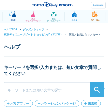
Language
東京
東京
HOME
ホテル
予約 / 購入
ディズニーランド
ディズニーシー
ヘルプTOP
グッズ／ショップ
>
>
閲覧／お気に入り／カート
東京ディズニーリゾート ショッピング（アプリ）
>
キーワードを選択/入力または、短い文章で質問し
てください
検索
バリアフリー
バケーションパッケージ
来園後