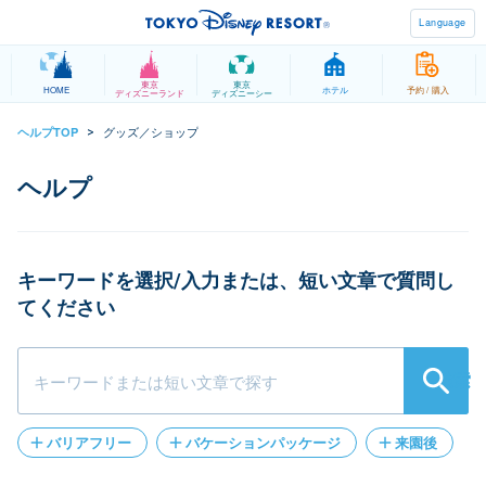
Language
東京
東京
HOME
ホテル
予約 / 購入
ディズニーランド
ディズニーシー
グッズ／ショップ
ヘルプTOP
>
キーワードを選択/入力または、短い文章で質問し
てください
検索
バリアフリー
バケーションパッケージ
来園後
パークチケット
遺失物
クレジットカード登録