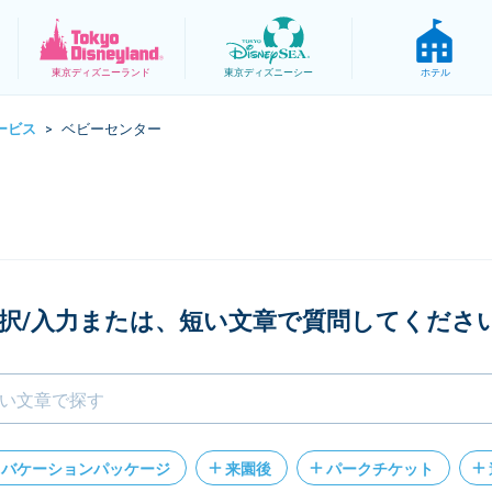
東京
ディズニーランド
東京
ディズニーシー
ホテル
ービス
ベビーセンター
>
択/入力または、短い文章で質問してくださ
バケーションパッケージ
来園後
パークチケット