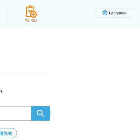
Language
予約 / 購入
い
検索
遺失物