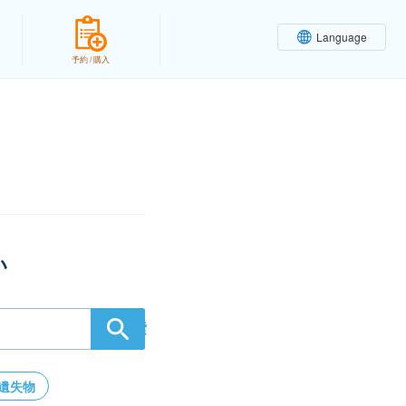
Language
予約 / 購入
い
検索
遺失物