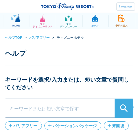
Language
東京
東京
HOME
ホテル
予約 / 購入
ディズニーランド
ディズニーシー
ディズニーホテル
ヘルプTOP
バリアフリー
>
>
キーワードを選択/入力または、短い文章で質問し
てください
検索
バリアフリー
バケーションパッケージ
来園後
パークチケット
遺失物
クレジットカード登録