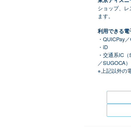
東京ディズニ
ショップ、レ
ます。
利用できる電
・QUICPay／
・iD
・交通系IC（Su
／SUGOCA）
※上記以外の