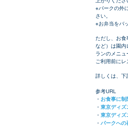
上がりくださ
※パークの外
さい。
※お弁当をバ
ただし、お食
など）は園内
ランのメニュ
ご利用前にレ
詳しくは、下
参考URL
・
お食事に制
・
東京ディズ
・
東京ディズ
・
パークへの